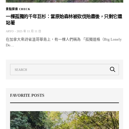
景點探索 CHECK
一棵孤獨的千年巨杉：當原始森林被砍伐殆盡後，只剩它還
站著
ARYO
2025 年 11 月 11 日
在加拿大卑詩省溫哥華島上，有一棵人們稱為 「孤獨道格（Big Lonely
Do…
FAVORITE POSTS