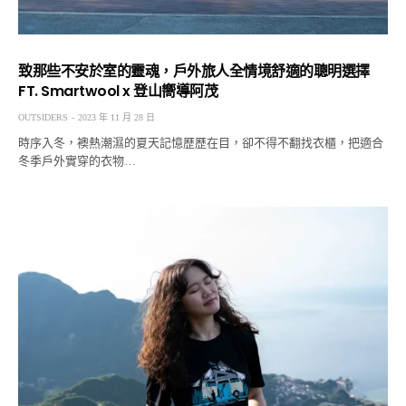
致那些不安於室的靈魂，戶外旅人全情境舒適的聰明選擇
FT. Smartwool x 登山嚮導阿茂
OUTSIDERS
2023 年 11 月 28 日
時序入冬，襖熱潮濕的夏天記憶歷歷在目，卻不得不翻找衣櫃，把適合
冬季戶外實穿的衣物…