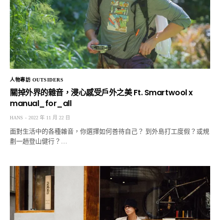
人物專訪 OUTSIDERS
關掉外界的雜音，浸心感受戶外之美 Ft. Smartwool x
manual_for_all
HANS
2022 年 11 月 22 日
面對生活中的各種雜音，你選擇如何善待自己？ 到外島打工度假？或規
劃一趟登山健行？…