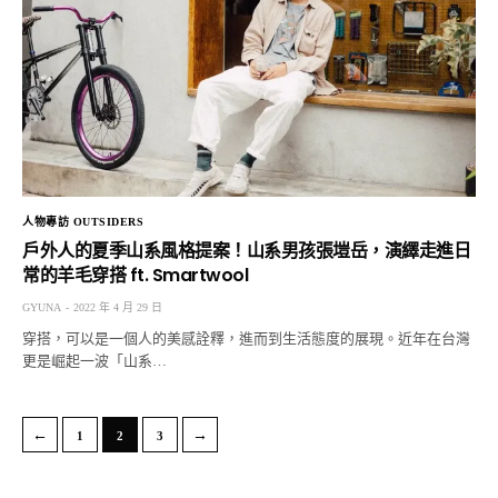
人物專訪 OUTSIDERS
戶外人的夏季山系風格提案！山系男孩張塏岳，演繹走進日
常的羊毛穿搭 ft. Smartwool
GYUNA
2022 年 4 月 29 日
穿搭，可以是一個人的美感詮釋，進而到生活態度的展現。近年在台灣
更是崛起一波「山系…
←
→
1
2
3