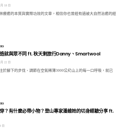
 月 18 日
林療癒的本質與實際功效的文章，相信你也曾經有過被大自然治癒的經
RS
就與眾不同 ft. 秋天剩旅行Danny、Smartwool
 月 22 日
注於腳下的步伐、調節在空氣稀薄3000公尺山上的每一口呼吸，就已
RS
穿？有什麼必帶小物？登山專家潘維她的切身經驗分享 ft.
9 日