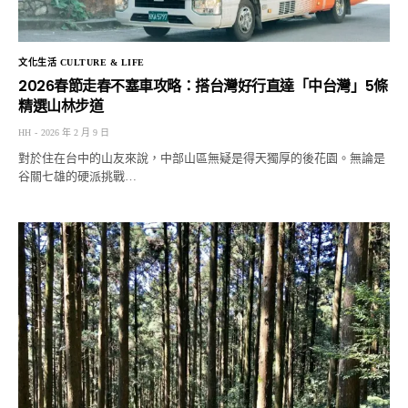
文化生活 CULTURE & LIFE
2026春節走春不塞車攻略：搭台灣好行直達「中台灣」5條
精選山林步道
HH
2026 年 2 月 9 日
對於住在台中的山友來說，中部山區無疑是得天獨厚的後花園。無論是
谷關七雄的硬派挑戰…