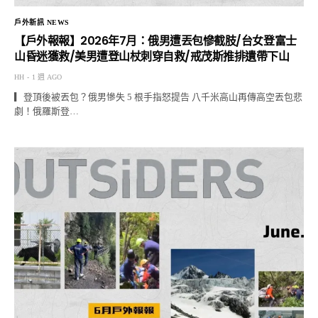
戶外新訊 NEWS
【戶外報報】2026年7月：俄男遭丟包慘截肢/台女登富士
山昏迷獲救/美男遭登山杖刺穿自救/戒茂斯推排遺帶下山
HH
1 週 AGO
▎登頂後被丟包？俄男慘失 5 根手指怒提告 八千米高山再傳高空丟包悲
劇！俄羅斯登…