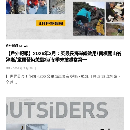
戶外新訊 NEWS
【戶外報報】2026年3月：英最長海岸線啟用/南橫關山翁
猝逝/童露營染恙蟲病/冬季末搶攀當第一
HH
2026 年 3 月 26 日
▎世界最長！英國 4,300 公里海岸國家步道正式啟用 歷時 18 年打造，
全球…