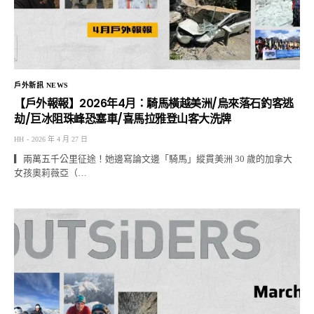
戶外新訊 NEWS
【戶外報報】2026年4月：騎馬橫越美洲/烏來落石釣客逃
劫/巨冰阻珠峰恐塞車/喜馬拉雅登山客大洗牌
HH
2026 年 4 月 27 日
▎兩萬五千公里征途！她邊寫論文邊「騎馬」縱貫美洲 30 歲的加拿大
女孩奧莉薇亞（…