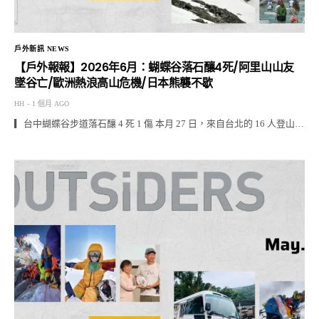
戶外新訊 NEWS
【戶外報報】2026年6月：蝴蝶谷落石釀4死/阿里山山友
墜谷亡/歐洲熱浪高山危機/日本熊襲不歇
HH
1 個月 AGO
▎台中蝴蝶谷步道落石釀 4 死 1 傷 本月 27 日，來自台北的 16 人登山…