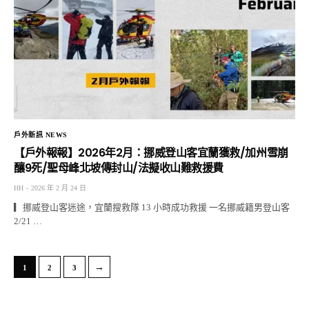
戶外新訊 NEWS
【戶外報報】2026年2月：挪威登山客宜蘭獲救/加州雪崩
釀9死/聖母峰北坡傳封山/法擬收山難救援費
HH
2026 年 2 月 24 日
▎挪威登山客迷途，宜蘭搜救隊 13 小時成功救援 一名挪威籍男登山客
2/21 …
→
1
2
3