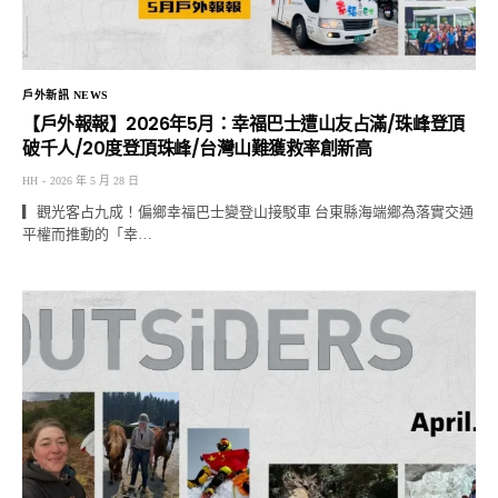
戶外新訊 NEWS
【戶外報報】2026年5月：幸福巴士遭山友占滿/珠峰登頂
破千人/20度登頂珠峰/台灣山難獲救率創新高
HH
2026 年 5 月 28 日
▎觀光客占九成！偏鄉幸福巴士變登山接駁車 台東縣海端鄉為落實交通
平權而推動的「幸…