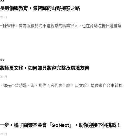
RS
長到偏鄉教育，陳智輝的山野探索之路
 28 日
－陳智輝，曾為服役於海軍陸戰隊的職業軍人，也在育幼院擔任過輔導
RS
妝師夏文珍，如何兼具妝容完整及環境友善
 30 日
，你是否曾想過，海，對你而言代表什麼？ 夏文珍，這位來自台東縣長
一步，橘子關懷基金會「GoNext」，助你迎接下個挑戰！
 28 日