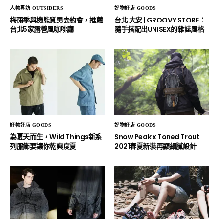
人物專訪 OUTSIDERS
好物好店 GOODS
梅雨季與機能質男去約會，推薦
台北 大安 | GROOVY STORE：
台北5家露營風咖啡廳
隨手搭配出UNISEX的雜誌風格
好物好店 GOODS
好物好店 GOODS
為夏天而生，Wild Things新系
Snow Peak x Toned Trout
列服飾要讓你乾爽度夏
2021春夏新裝再顯細膩設計