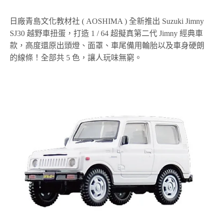
日廠青島文化教材社 ( AOSHIMA ) 全新推出 Suzuki Jimny
SJ30 越野車扭蛋，打造 1 / 64 超擬真第二代 Jimny 經典車
款，高度還原出頭燈、面罩、車尾備用輪胎以及車身硬朗
的線條！全部共 5 色，讓人玩味無窮。