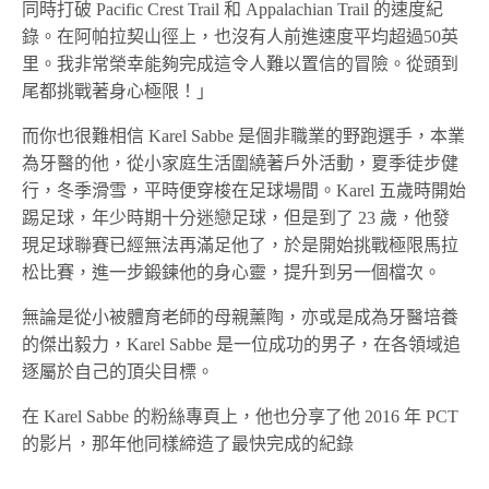
同時打破 Pacific Crest Trail 和 Appalachian Trail 的速度紀
錄。在阿帕拉契山徑上，也沒有人前進速度平均超過50英
里。我非常榮幸能夠完成這令人難以置信的冒險。從頭到
尾都挑戰著身心極限！」
而你也很難相信 Karel Sabbe 是個非職業的野跑選手，本業
為牙醫的他，從小家庭生活圍繞著戶外活動，夏季徒步健
行，冬季滑雪，平時便穿梭在足球場間。Karel 五歲時開始
踢足球，年少時期十分迷戀足球，但是到了 23 歲，他發
現足球聯賽已經無法再滿足他了，於是開始挑戰極限馬拉
松比賽，進一步鍛鍊他的身心靈，提升到另一個檔次。
無論是從小被體育老師的母親薰陶，亦或是成為牙醫培養
的傑出毅力，Karel Sabbe 是一位成功的男子，在各領域追
逐屬於自己的頂尖目標。
在 Karel Sabbe 的粉絲專頁上，他也分享了他 2016 年 PCT
的影片，那年他同樣締造了最快完成的紀錄