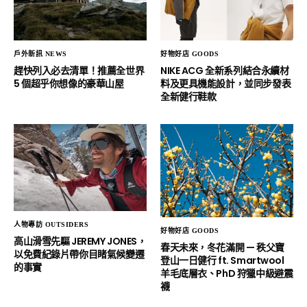
戶外新訊 NEWS
好物好店 GOODS
趕快列入必去清單！推薦全世界
NIKE ACG 全新系列結合永續材
5 個超乎你想像的豪華山屋
料及更具機能設計，並同步發表
全新健行鞋款
人物專訪 OUTSIDERS
好物好店 GOODS
高山滑雪先驅 JEREMY JONES，
春天未來，冬花滿開 — 秩父寶
以免費紀錄片帶你目睹氣候變遷
登山一日健行 ft. Smartwool
的事實
羊毛底層衣、PhD 狩獵中級避震
襪