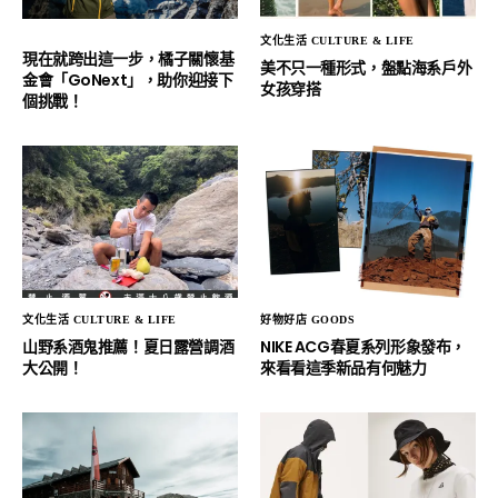
文化生活 CULTURE & LIFE
現在就跨出這一步，橘子關懷基
美不只一種形式，盤點海系戶外
金會「GoNext」，助你迎接下
女孩穿搭
個挑戰！
文化生活 CULTURE & LIFE
好物好店 GOODS
山野系酒鬼推薦！夏日露營調酒
NIKE ACG春夏系列形象發布，
大公開！
來看看這季新品有何魅力