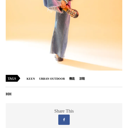
TAGS
KEEN
URBAN OUTDOOR
機能
涼鞋
HH
Share This