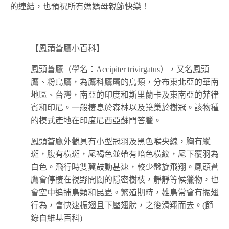
的連結，也預祝所有媽媽母親節快樂！
【鳳頭蒼鷹小百科】
鳳頭蒼鷹（學名：Accipiter trivirgatus），又名鳳頭
鷹、粉鳥鷹，為鷹科鷹屬的鳥類，分布東北亞的華南
地區、台灣，南亞的印度和斯里蘭卡及東南亞的菲律
賓和印尼。一般棲息於森林以及築巢於樹冠。該物種
的模式產地在印度尼西亞蘇門答臘。
鳳頭蒼鷹外觀具有小型冠羽及黑色喉央線，胸有縱
斑，腹有橫斑，尾褐色並帶有暗色橫紋，尾下覆羽為
白色。飛行時雙翼鼓動甚速，較少盤旋飛翔。鳳頭蒼
鷹會停棲在視野開闊的隱密樹枝，靜靜等候獵物，也
會空中追捕鳥類和昆蟲。繁殖期時，雄鳥常會有振翅
行為，會快速振翅且下壓翅膀，之後滑翔而去。(節
錄自維基百科)