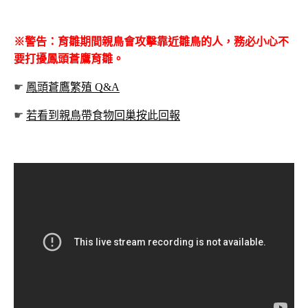
※警告：育雛期間親鳥會攻擊靠近雛鳥的人，務必小心不
要打擾鳳頭蒼鷹育雛。
☛
鳳頭蒼鷹繁殖 Q&A
☛
若看到親鳥帶食物回巢按此回報