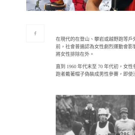
在現代的在登山、攀岩或越野跑等戶
前，社會普遍認為女性劇烈運動會影
將女性排除在外。
直到 1960 年代末至 70 年代
跑者戴著帽子偽裝成男性參賽，即使