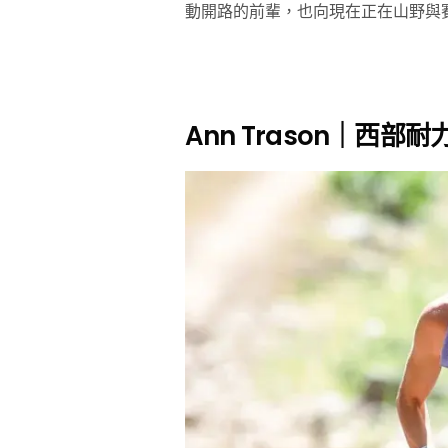
動開路的前輩，也向現在正在山野與
Ann Trason｜西部