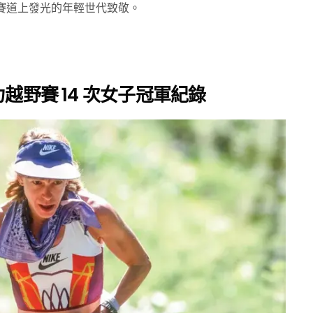
賽道上發光的年輕世代致敬。
耐力越野賽 14 次女子冠軍紀錄