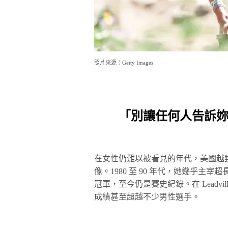
照片來源：Getty Images
「別讓任何人告訴
在女性仍難以被看見的年代，美國越野跑選
像。1980 至 90 年代，她幾乎主宰超長距離
冠軍，至今仍是賽史紀錄。在 Leadvi
成績甚至超越不少男性選手。