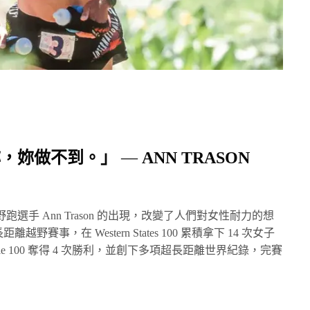
妳，妳做不到。」
—
ANN TRASON
手 Ann Trason 的出現，改變了人們對女性耐力的想
越野賽事，在 Western States 100 累積拿下 14 次女子
lle 100 奪得 4 次勝利，並創下多項超長距離世界紀錄，完賽