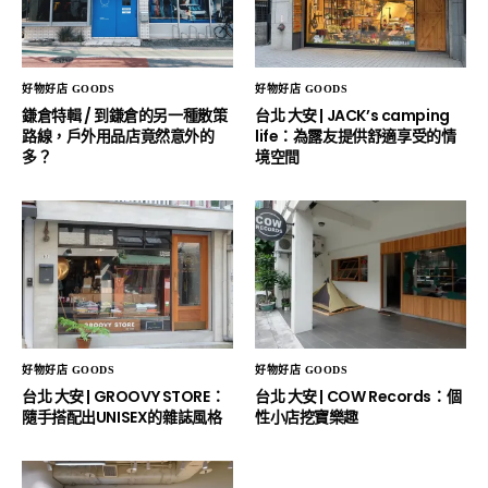
好物好店 GOODS
好物好店 GOODS
鎌倉特輯 / 到鎌倉的另一種散策
台北 大安 | JACK’s camping
路線，戶外用品店竟然意外的
life：為露友提供舒適享受的情
多？
境空間
好物好店 GOODS
好物好店 GOODS
台北 大安 | GROOVY STORE：
台北 大安 | COW Records：個
隨手搭配出UNISEX的雜誌風格
性小店挖寶樂趣