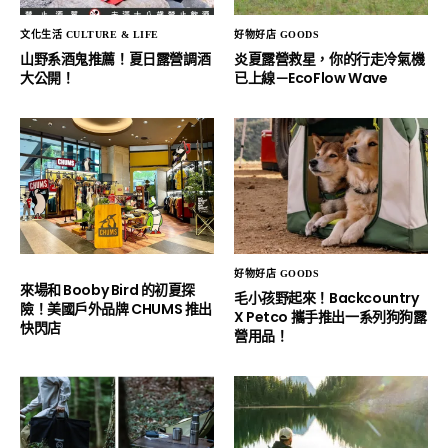
文化生活 CULTURE & LIFE
好物好店 GOODS
山野系酒鬼推薦！夏日露營調酒
炎夏露營救星，你的行走冷氣機
大公開！
已上線－EcoFlow Wave
好物好店 GOODS
來場和 Booby Bird 的初夏探
毛小孩野起來！Backcountry
險！美國戶外品牌 CHUMS 推出
X Petco 攜手推出一系列狗狗露
快閃店
營用品！