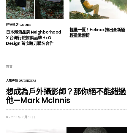
好物好店 GOODS
輕量一夏！Helinox推出全新極
日本潮流品牌 Neighborhood
輕量露營椅
X 台灣行旅傢俱品牌 HxO
Design 首次跨刀聯名合作
首頁
人物專訪 OUTSIDERS
想成為戶外攝影師？那你絕不能錯過
他—Mark McInnis
B
2018 年 7 月 15 日