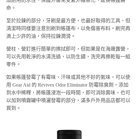
加耐用防水性、保護外層免受紫外線惡化、延長帳篷壽
命。
至於拉鍊的部分，牙刷是最方便，也最好取得的工具，但
清潔時同樣要注意別刷到帳篷布，以免傷害布料。刷完再
滴上少許的油，保持拉鍊潤滑。
營柱、營釘進行簡單的擦拭即可，但如果是在海邊露營，
可以先用乾淨的水清洗過，以防生鏽，洗完再擦乾每一組
零件。
如果帳篷發霉了有霉味、汗味或其他不好的氣味，可以使
用 Gear Aid 的 Revivex Odor Eliminator 防霉除臭劑，添加
到水中稀釋，將帳篷浸泡一段時間，即可消除異味，也可
以加到噴霧罐中噴灑發霉的部分，滿多戶外用品店都可以
買到。