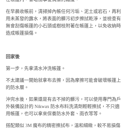
在早晨收帳前，清掃掉內帳任何污垢、泥土或岩石，再利
用未蒸發的露水，將表面的髒污初步擦拭乾淨，並檢查有
無會刮傷帳篷的小石頭或樹枝附著在帳篷上，以免收納時
造成帳篷損傷。
回家後
第一步，先拿清水沖洗帳篷。
不太建議一開始就拿布去擦，因為摩擦可能會破壞帳篷上
的防水層。
沖完水後，如果還是有去不掉的髒污，可以使用專門為戶
外裝備設計的 Nikwax 防水布料洗清劑輕輕擦拭，不只適
用帳篷，也可以拿來保養防水外套、雨衣等等。
搭配類似 3M 魔布的精密擦拭布，溫和細緻，較不易損傷