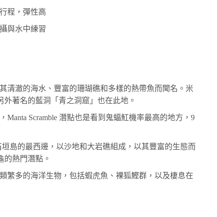
行程，彈性高
攝與水中練習
其清澈的海水、豐富的珊瑚礁和多樣的熱帶魚而聞名。米
另外著名的藍洞「青之洞窟」也在此地。
anta Scramble 潛點也是看到鬼蝠魟機率最高的地方，9
石垣島的最西邊，以沙地和大岩礁組成，以其豐富的生態而
龜的熱門潛點。
類繁多的海洋生物，包括蝦虎魚、裸狐鰹群，以及棲息在