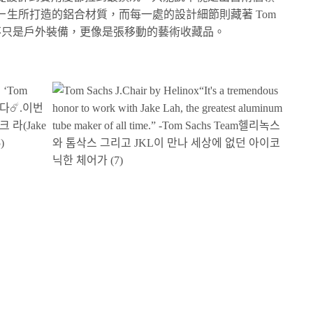
h 用ㄧ生所打造的鋁合材質，而每一處的設計細節則藏著 Tom
椅子不只是戶外裝備，更像是張移動的藝術收藏品。