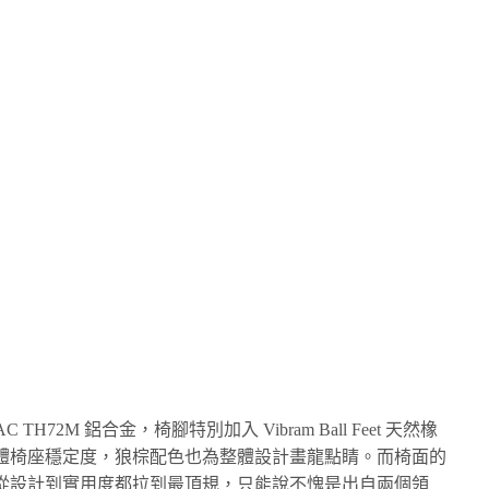
 TH72M 鋁合金，椅腳特別加入 Vibram Ball Feet 天然橡
體椅座穩定度，狼棕配色也為整體設計畫龍點睛。而椅面的
料，從設計到實用度都拉到最頂規，只能說不愧是出自兩個領