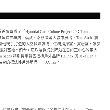
了「Hyundai Card Culture Project 29：Tom
以來陸續在紐約、倫敦、洛杉磯等大城市展出，Tom Sachs 將
有他親手打造的太空探險裝備、任務指揮室、實驗室，讓參
火箭發射基地。如今，這場展覽終於降落在首爾正中心的東大
hs 特別攜手韓國指標戶外品牌 Helinox 與 Jake Lah，
的標誌性戶外單品——J.Chair。
的榮幸。他是有史以來最偉大的鋁合金桿件大師。」—— Tom