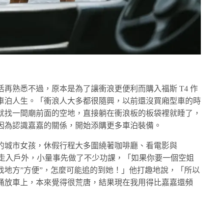
再熟悉不過，原本是為了讓衝浪更便利而購入福斯 T4 作
車泊人生。「衝浪人大多都很隨興，以前還沒買廂型車的時
就找一間廟前面的空地，直接躺在衝浪板的板袋裡就睡了，
因為認識嘉嘉的關係，開始添購更多車泊裝備。
的城市女孩，休假行程大多圍繞著咖啡廳、看電影與
地走入戶外，小量事先做了不少功課，「如果你要一個空姐
找地方”方便”，怎麼可能追的到她！」他打趣地說，「所以
桶放車上，本來覺得很荒唐，結果現在我用得比嘉嘉還頻