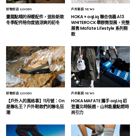
好物好店 GOODS
戶外新訊 NEWS
畫龍點睛的保暖配件，這些新款
HOKA × oqLiq 聯合信義 A13
冬季配件陪你度過涼爽的初冬
WHITEROCK 舉辦微型展，完整
展售 Mafate Lifestyle 系列鞋
款
好物好店 GOODS
戶外新訊 NEWS
【戶外人的風格事】11月號：On
HOKA MAFATE 攜手 oqLiq 初
是聯名王？戶外鞋款們的聯名狂
登臺北時裝週，山林能量點燃時
潮
尚引力