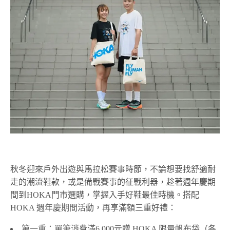
秋冬迎來戶外出遊與馬拉松賽事時節，不論想要找舒適耐
走的潮流鞋款，或是備戰賽事的征戰利器，趁著週年慶期
間到HOKA門市選購，掌握入手好鞋最佳時機。搭配
HOKA 週年慶期間活動，再享滿額三重好禮：
第一重：單筆消費滿6,000元贈 HOKA 限量帆布袋（各