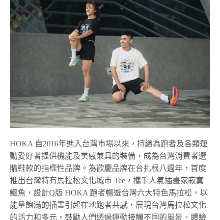
HOKA 自2016年進入台灣市場以來，持續為跑者及各類運
動愛好者提供機能及美感兼具的裝備，成為台灣消費者選
購鞋款的指標性品牌。為歡慶品牌在台扎根八週年，首度
推出台灣特有馬拉松文化城市 Tee，攜手人氣插畫家寂寞
鱷魚，設計Q版 HOKA 跑者暢遊台灣六大特色馬拉松，以
能量飽滿的插畫引起在地跑者共感，展現台灣馬拉松文化
的活力和多元，鼓勵人們透過運動接觸不同的風景、體驗