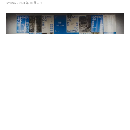
GYUNA
2024 年 10 月 4 日
源⾃於加拿⼤⻄岸海岸⼭脈的⼾外品牌——ARC’TERYX
始祖⿃於 2023 年 10 ⽉推出全球品牌活動「No Wasted
Days」，回歸品牌的根源——攀登，聚焦於每個個體獨⼀
無⼆的攀登旅程及故事。
「SUMMER OF CLIMB」便是延續 「No Wasted Days」中
建⽴的基礎，進⼀步擴⼤參與機會，讓更多⼈⼀同⾛向攀