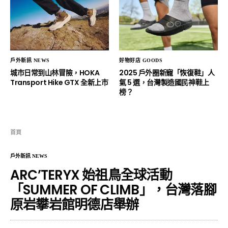
戶外新訊 NEWS
好物好店 GOODS
城市日常到山林冒險，HOKA
2025 戶外圈新寵「恢復鞋」人
Transport Hike GTX 全新上市
氣 5 選，台灣製造國民神鞋上
榜？
首頁
戶外新訊 NEWS
ARC’TERYX 始祖鳥全球活動
「SUMMER OF CLIMB」，台灣落腳
原岩攀岩館明德店舉辦