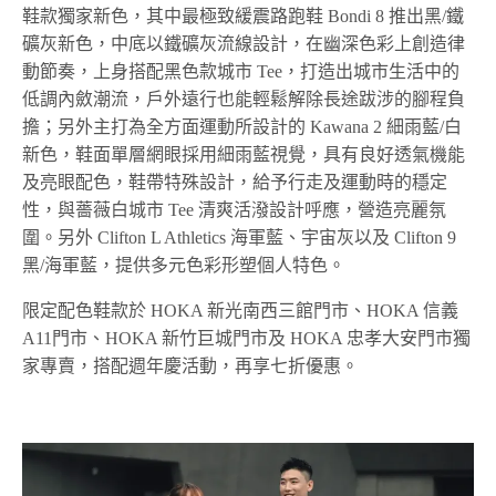
鞋款獨家新色，其中最極致緩震路跑鞋 Bondi 8 推出黑/鐵
礦灰新色，中底以鐵礦灰流線設計，在幽深色彩上創造律
動節奏，上身搭配黑色款城市 Tee，打造出城市生活中的
低調內斂潮流，戶外遠行也能輕鬆解除長途跋涉的腳程負
擔；另外主打為全方面運動所設計的 Kawana 2 細雨藍/白
新色，鞋面單層網眼採用細雨藍視覺，具有良好透氣機能
及亮眼配色，鞋帶特殊設計，給予行走及運動時的穩定
性，與薔薇白城市 Tee 清爽活潑設計呼應，營造亮麗氛
圍。另外 Clifton L Athletics
海軍藍
、宇宙灰以及 Clifton 9
黑/海軍藍，提供多元色彩形塑個人特色。
限定配色鞋款於 HOKA 新光南西三館門市、HOKA 信義
A11門市、HOKA 新竹巨城門市及 HOKA 忠孝大安門市獨
家專賣，搭配週年慶活動，再享七折優惠。