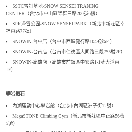
SSTC
雪訓基地
-SNOW SENSEI TRANING
CENTER
（台北市中山區樂群三路
200
號
6
樓）
SPK
滑雪公園
-SNOW SENSEI PARK
（新北市新莊區幸
福東路
77
號）
SNOWIN-
台中店（台中市西區健行路
1049
號
6F
）
SNOWIN-
台南店（台南市仁德區大同路三段
755
號
2F
）
SNOWIN-
高雄店（高雄市前鎮區中安路
1-1
號大道東
1F
）
攀岩抱石
內湖運動中心攀岩館（台北市內湖區洲子街
12
號）
MegaSTONE Climbing Gym
（新北市新莊區中正路
56
巷
5
號）