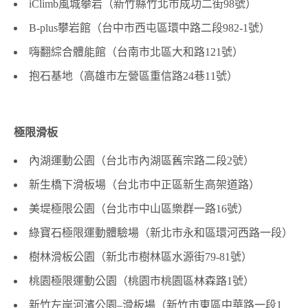
iClimb
風城攀岩（新竹縣竹北市成功二街
98
號）
B-plus
攀岩館（台中市西屯區環中路二段
982-1
號）
嗨翻綜合體能館（台南市北區大和路
121
號）
抱石基地（高雄市左營區重信路
24
巷
11
號）
極限滑板
內湖運動公園（台北市內湖區舊宗路二段
2
號）
新生橋下滑板場（台北市中正區新生高架道路）
美堤極限公園（台北市中山區樂群一路
16
號）
綠寶石極限運動體驗場（新北市永和區環河西路一段）
樹林滑板公園（新北市樹林區水源街
79-81
號）
桃園極限運動公園（桃園市桃園區林森路
1
號）
新竹左岸河濱公園
–
滑板場（新竹市東區中華路一段
1