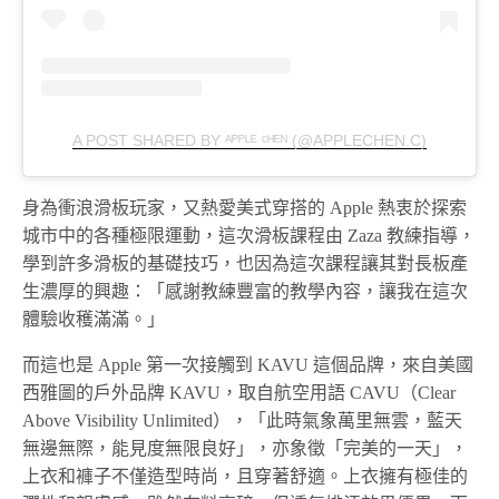
A POST SHARED BY ᴬᴾᴾᴸᴱ ᶜᴴᴱᴺ (@APPLECHEN.C)
身為衝浪滑板玩家，又熱愛美式穿搭的 Apple 熱衷於探索
城市中的各種極限運動，這次滑板課程由 Zaza 教練指導，
學到許多滑板的基礎技巧，也因為這次課程讓其對長板產
生濃厚的興趣：「感謝教練豐富的教學內容，讓我在這次
體驗收穫滿滿。」
而這也是 Apple 第一次接觸到 KAVU 這個品牌，來自美國
西雅圖的戶外品牌 KAVU，取自航空用語 CAVU（Clear
Above Visibility Unlimited），「此時氣象萬里無雲，藍天
無邊無際，能見度無限良好」，亦象徵「完美的一天」，
上衣和褲子不僅造型時尚，且穿著舒適。上衣擁有極佳的