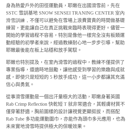
身為熱愛戶外的田徑運動員，耶嫩在出國滑雪前，先在
SSTC
雪訓基地
SNOW SENSEI TRANING CENTER 室內
滑雪訓練，
不僅可以避免在雪場上浪費寶貴的時間做基礎
練習，更能讓自己在真正挑戰來臨時表現得更好。儘管一
開始的學習過程不容易，特別是像他一樣完全沒有板類運
動經驗的初學者來說，經過教練耐心地一步步引導，幫助
耶嫩最後能在板上站穩和放手駕馭。
耶嫩也特別提及，在室內滑雪的過程中，教練不僅提供了
專業指導，還適時地鼓勵，讓他感受到學習的樂趣與成就
感，即使只是短短的 5 秒放手成功，這一小步都讓其充滿
信心與勇氣。
從事滑雪運動是一個出汗量極大的活動，耶嫩身著英國
Rab Crimp Reflection 快乾短 T 就非常適合，其輕膚材質不
僅穿著舒適，胸前圖樣的設計讓視覺更顯挺拔，而搭配
Rab Tube 多功能運動圍巾，亦能作為頭巾多元應用，也為
未來實地滑雪時提供極大的保暖效果。