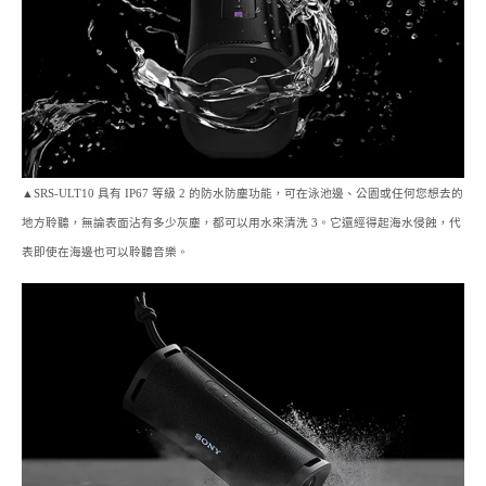
▲SRS-ULT10 具有 IP67 等級 2 的防水防塵功能，可在泳池邊、公園或任何您想去的
地方聆聽，無論表面沾有多少灰塵，都可以用水來清洗 3。它還經得起海水侵蝕，代
表即使在海邊也可以聆聽音樂。