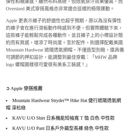
彈性和親膚感，雖然布料高磅，但透氣排汗效果優異，而
Oversized 美式穿搭風格亦非常適合這樣的極限運動。
Apple 更表示褲子的舒適性也超乎預期，原以為沒有彈性
的褲子會在進行滑板動作時感到不便，但實際體驗下來，
這款褲子能輕鬆完成各種動作，並且褲子上的小標設計簡
約而有質感，增添了時尚度。至於配件，則選擇配戴美國
Mountain Hardwear 遮陽透氣網帽，不僅造型別緻，還具備
可調節的押扣設計，能調整到最佳穿戴：「MHW 品牌
logo 螺帽圖樣很可愛很有美系工裝感！」
➲ Apple 穿搭推薦
Mountain Hardwear Stryder™ Hike Hat 健行遮陽透氣網
帽 深松綠
KAVU U/O Shirt 日系機能短袖寬 T 恤 白色 中性款
KAVU U/O Pant 日系戶外繭型長褲 綠色 中性款