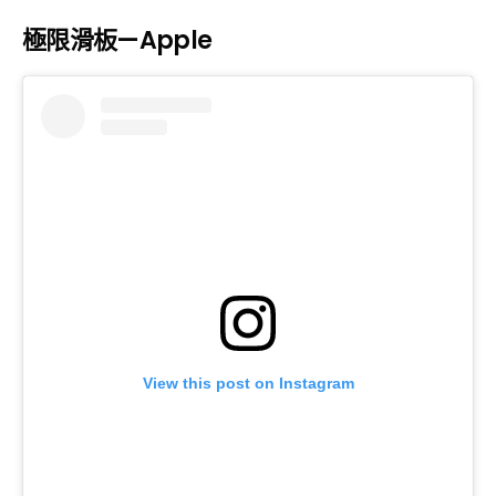
極限滑板—Apple
View this post on Instagram