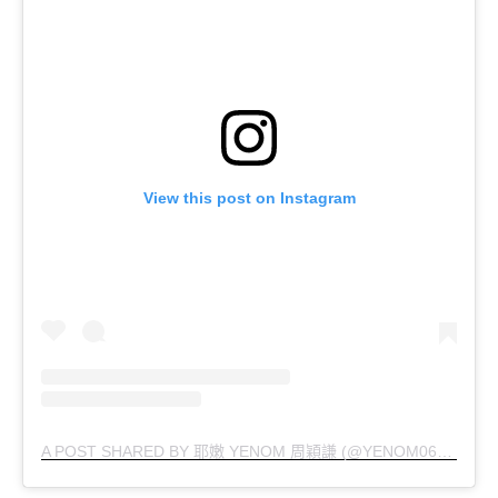
View this post on Instagram
A POST SHARED BY 耶嫩 YENOM 周穎謙 (@YENOM0612)