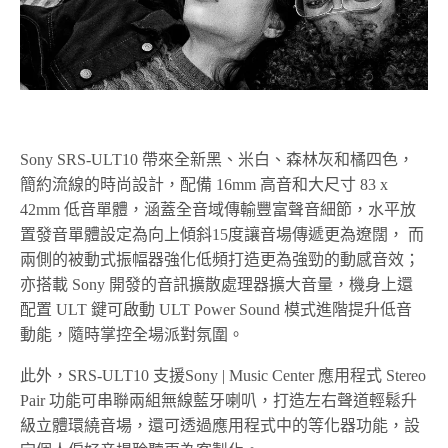
Sony SRS-ULT10 帶來全新黑、米白、森林灰和橘四色，
簡約流線的時尚設計，配備 16mm 高音和大尺寸 83 x
42mm 低音單體，涵蓋全音域傳輸豐富聲音細節，水平放
置發音單體設定為向上傾斜15度讓音場傳遞更為遼闊， 而
兩側的被動式振幅器強化低頻打造更為強勁的動感音效；
亦搭載 Sony 開發的音訊擴散處理器擴大音量，機身上還
配置 ULT 鍵可啟動 ULT Power Sound 模式進階提升低音
動能，隨時掌控全場派對氛圍。
此外，SRS-ULT10 支援Sony | Music Center 應用程式 Stereo
Pair 功能可串聯兩組無線藍牙喇叭，打造左右聲道輕鬆升
級立體環繞音場，還可透過應用程式中的等化器功能，設