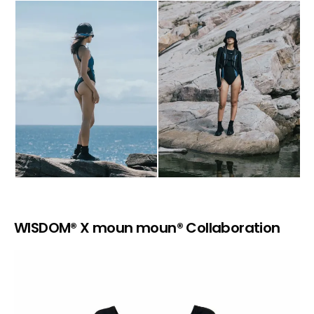
WISDOM® X moun moun® Collaboration