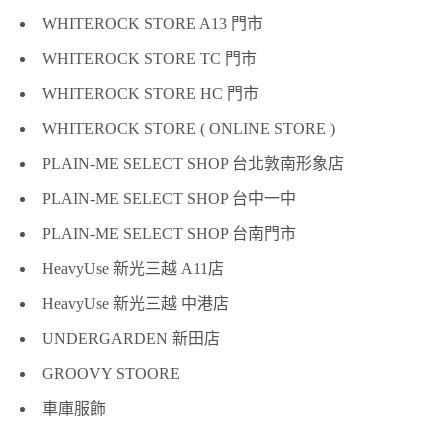
WHITEROCK STORE A13 門市
WHITEROCK STORE TC 門市
WHITEROCK STORE HC 門市
WHITEROCK STORE ( ONLINE STORE )
PLAIN-ME SELECT SHOP 台北敦南形象店
PLAIN-ME SELECT SHOP 台中一中
PLAIN-ME SELECT SHOP 台南門市
HeavyUse 新光三越 A11店
HeavyUse 新光三越 中港店
UNDERGARDEN 新田店
GROOVY STOORE
車庫服飾