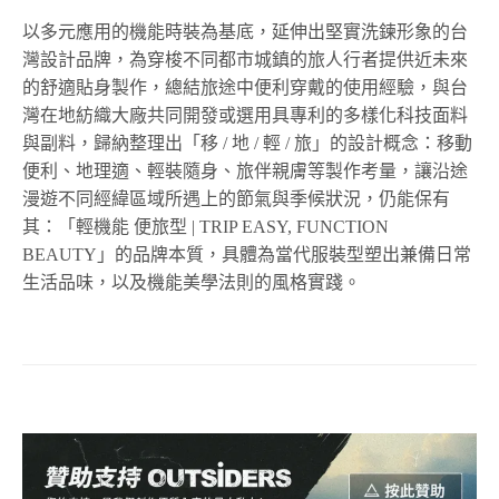
以多元應用的機能時裝為基底，延伸出堅實洗鍊形象的台
灣設計品牌，為穿梭不同都市城鎮的旅人行者提供近未來
的舒適貼身製作，總結旅途中便利穿戴的使用經驗，與台
灣在地紡織大廠共同開發或選用具專利的多樣化科技面料
與副料，歸納整理出「移 / 地 / 輕 / 旅」的設計概念：移動
便利、地理適、輕裝隨身、旅伴親膚等製作考量，讓沿途
漫遊不同經緯區域所遇上的節氣與季候狀況，仍能保有
其：「輕機能 便旅型 | TRIP EASY, FUNCTION
BEAUTY」的品牌本質，具體為當代服裝型塑出兼備日常
生活品味，以及機能美學法則的風格實踐。