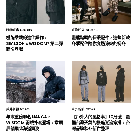
好物好店 GOODS
好物好店 GOODS
機能乘載的進化續作，
畫龍點睛的保暖配件，這些新款
SEALSON x WISDOM® 第二彈
冬季配件陪你度過涼爽的初冬
聯名登場
戶外新訊 NEWS
戶外新訊 NEWS
年末重磅聯名 NANGA ×
【戶外人的風格事】10月號：最
WISDOM 羽絨外套登場，章廣
懂台灣天氣的機能潮流穿搭，台
辰親飛北海道實測
灣品牌秋冬新作整理