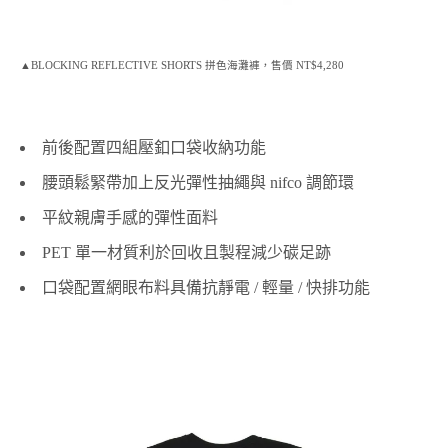
▲BLOCKING REFLECTIVE SHORTS 拼色海灘褲，售價 NT$4,280
前後配置四組壓釦口袋收納功能
腰頭鬆緊帶加上反光彈性抽繩與 nifco 調節環
平紋親膚手感的彈性面料
PET 單一材質利於回收且製程減少碳足跡
口袋配置網眼布料具備抗靜電 / 輕量 / 快排功能