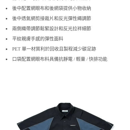
後中配置網眼布和後網袋提供小物收納
後中透氣網剪接裁片和反光彈性繩調節
兩側織帶調節鬆緊設計和反光拉袢細節
平紋親膚手感的彈性面料
PET 單一材質利於回收且製程減少碳足跡
口袋配置網眼布料具備抗靜電 / 輕量 / 快排功能