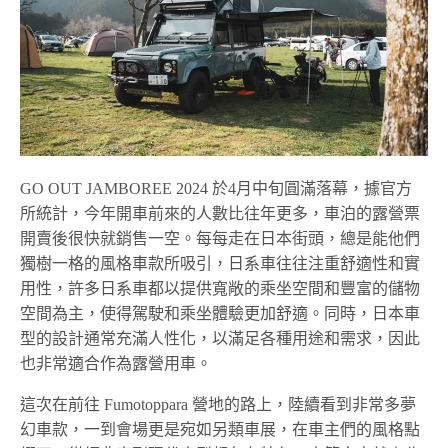
GO OUT JAMBOREE 2024 於4月中旬圓滿落幕，據官方
所統計，今年開車前來的人數比往年更多，車泊的露營票
開賣後很快就銷售一空。每每走在日本街頭，總是能他們
獨樹一格的風格車款所吸引，日系車往往注重舒適性和實
用性，許多日系車都以提供寬敞的乘坐空間和豐富的儲物
空間為主，使得駕駛和乘坐體驗更加舒適。同時，日本車
型的設計通常充滿人性化，以滿足各種用途和需求，因此
也非常適合作為露營用車。
這次在前往 Fumotoppara 營地的路上，陸續看到非常多夢
幻車款，一到會場更是宛如另類車展，在車主們的風格點