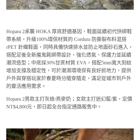
Hopara 2承襲 HOKA 厚底舒適基因，鞋面延續初代快綁鞋
帶系統，升級100%環保材質的 Cordura 防撕裂布料混搭
rPET 針織鞋面，同時具備快速排水並防止地面砂石進入，
搭配足後全新魔鬼氈綁帶設計，強化透氣、保護力並延續
潮流造型；中底採30%甘蔗材質 EVA，搭配5mm寬大刻紋
增加支撐及穩定性，可於潮濕環境保有良好抓地力，提供
戶外與穿搭玩家於春夏時分隨穿隨走，滿足從城市到戶外
的靈活應用需求。
Hopara 2男款主打灰綠/燕麥奶；女款主打迷幻藍/紫，定價
NT$4,800元，即日起全台指定通路販售中。