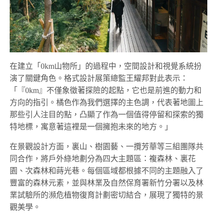
在建立「0km山物所」的過程中，空間設計和視覺系統扮
演了關鍵角色。格
式設計展策總監王耀邦對此表示：
「『
0km
』不僅象徵著探險的起點，它也是前進的動力和
方向的指引。橘色作為我們選擇的主色調，代表著地圖上
那些引人注目的點，凸顯了作為一個值得停留和探索的獨
特地標，寓意著這裡是一個擁抱未來的地方。」
在景觀設計方面，裏山、樹園藝、一攬芳華等三組團隊共
同合作，將戶外綠地劃分為四大主題區：複森林、裏花
園、次森林和蒔光巷。每個區域都根據不同的主題融入了
豐富的森林元素，並與林業及自然保育署新竹分署以及林
業試驗所的瀕危植物復育計劃密切結合，展現了獨特的景
觀美學。