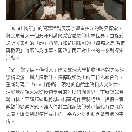
「0km山物所」的開幕活動展現了豐富多元的跨界探索，
將民眾帶入一個充滿知識與感官體驗的山林世界。由格式
設計展策劃的「m²」微型展和肯園策劃的「療癒之島 香氣
再發現」特展作為序幕，開啟了民眾對山林的一系列探索
活動。
「m²」微型展不僅引入了國立臺灣大學植物標本館等多組
學術資源，還與陳敏佳、陳德政和吳士緯三位老師合作，
重新發現了「0km山物所」現地的自然生態和人文魅力。
這展覽帶領大眾從博物學者的角度微觀世界，重新認識台
灣山林。王耀邦總監將城市街區視作實驗場地，提倡一種
微觀的觀察方式，讓人們對生態系統的微小變化有更深的
認識，體會到即使是最小的一平方公尺也蘊含著無窮的宇
宙。