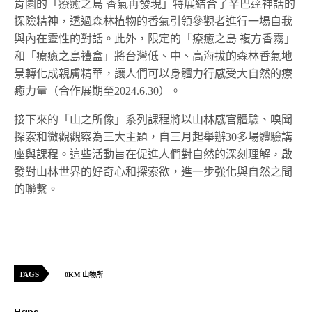
肯園的「療癒之島 香氣再發現」特展結合了辛巴達神話的
探險精神，透過森林植物的香氣引領參觀者進行一場自我
與內在靈性的對話。此外，限定的「療癒之島 複方香霧」
和「療癒之島禮盒」將台灣低、中、高海拔的森林香氣地
景轉化成親膚精華，讓人們可以身體力行感受大自然的療
癒力量（合作展期至2024.6.30）。
接下來的「山之所像」系列課程將以山林感官體驗、嗅聞
探索和微觀觀察為三大主題，自三月起舉辦30多場體驗講
座與課程。這些活動旨在促進人們對自然的深刻理解，啟
發對山林世界的好奇心和探索欲，進一步強化與自然之間
的聯繫。
TAGS
0KM 山物所