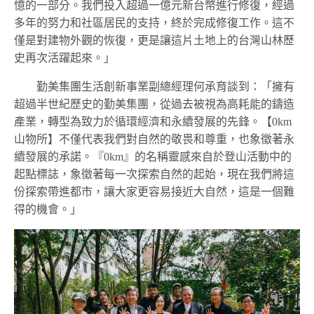
憶的一部分。我們投入超過一億元新台幣進行修復，經過
多年的努力和社區居民的支持，終於完成修復工作。這不
僅是對建物外觀的恢復，更是讓這片土地上的台灣山林歷
史再次活躍起來。」
勤美集團生活創新事業副總經理何承育談到：「擁有
超過半世紀歷史的勤美集團，從過去被視為高耗能的鑄造
產業，轉型為致力於循環經濟和永續發展的先鋒。【
0km
山物所】不僅代表我們對自然的敬畏和尊重，也象徵著永
續發展的承諾。『
0km
』的名稱靈感來自於登山活動中的
起點標誌，象徵著每一次探索自然的起始，現在我們將這
份探索帶進都市，讓大家更容易接近大自然，這是一個難
得的機會。」