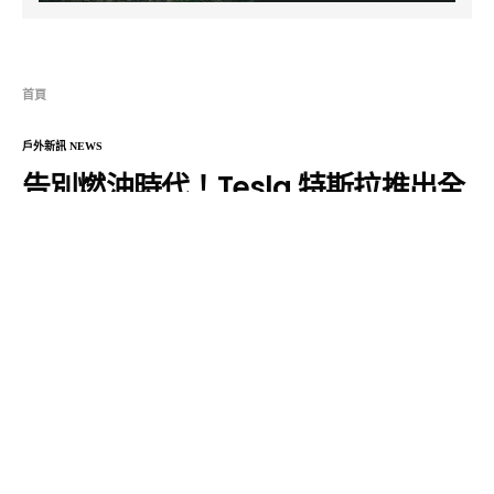
首頁
戶外新訊 NEWS
告別燃油時代！Tesla 特斯拉推出全
新戶外活動「純電野宿之旅」
HANS
2023 年 8 月 7 日