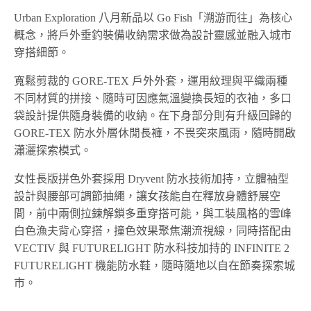
Urban Exploration 八月新品以 Go Fish「溯游而往」為核心
概念，將戶外垂釣裝備收納需求做為設計靈感並融入城市
穿搭細節。
寬鬆剪裁的 GORE-TEX 戶外外套，運用紋理與平織兩種
不同材質的拼接、隨時可因應氣溫變換長短的衣袖，多口
袋設計提供隨身裝備的收納。在下身部分則有升級回歸的
GORE-TEX 防水外層休閒長褲，不畏突來風雨，隨時開啟
瀟灑探索模式。
女性長版拼色外套採用 Dryvent 防水技術加持，立體袖型
設計與腰部可調節抽繩，讓女孩能自在釋放身體舒展空
間，前中兩側拉鍊解鎖多重穿搭可能，與工裝風格的雪峰
白色漁夫背心穿搭，撞色效果聚焦潮流視線，同時搭配由
VECTIV 與 FUTURELIGHT 防水科技加持的 INFINITE 2
FUTURELIGHT 機能防水鞋，隨時隨地以自在節奏探索城
市。