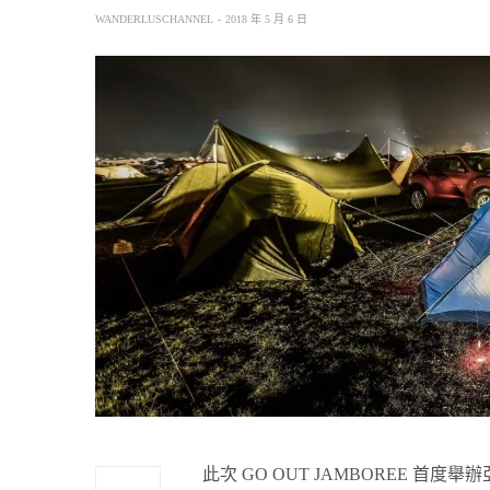
WANDERLUSCHANNEL
2018 年 5 月 6 日
此次 GO OUT JAMBOREE 首度