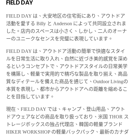
FIELD DAY
FIELD DAY は、大安地区の住宅街にあり、アウトドア
活動を愛する Billy と Anderson によって共同設立されま
した。店内のスペースは小さく、しかし、二人のオーナ
ーのユニークなセンスを完璧に表現しています。
FIELD DAY は、アウトドア活動の簡単で快適なスタイ
ルを日常生活に取り入れ、自然に近づき美的感覚を深め
るというコンセプトで、アウトドアスタイルの日常美学
を構築し、軽量で実用的で精巧な製品を取り揃え、高品
質なディテールを備えた商品を通じて、Outdoor Livingの
本質を表現し、都市からアウトドアへの距離を縮めるこ
とを目指しています。
現在、FIELD DAY では、キャンプ、登山用品、アウト
ドアウェアなどの商品を取り扱っており、米国 THOR ス
トレージボックスの独占代理店、韓国の軽量ブランド
HIKER WORKSHOP の軽量バックパック、最新のカナダ