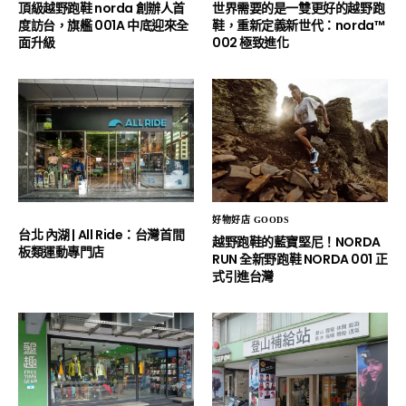
頂級越野跑鞋 norda 創辦人首
世界需要的是一雙更好的越野跑
度訪台，旗艦 001A 中底迎來全
鞋，重新定義新世代：norda™
面升級
002 極致進化
好物好店 GOODS
台北 內湖 | All Ride：台灣首間
越野跑鞋的藍寶堅尼！NORDA
板類運動專門店
RUN 全新野跑鞋 NORDA 001 正
式引進台灣