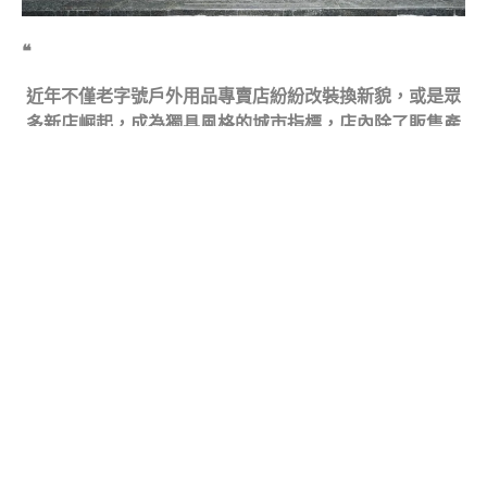
❝
近年不僅老字號戶外用品專賣店紛紛改裝換新貌，或是眾
多新店崛起，成為獨具風格的城市指標，店內除了販售產
品外，更是每個戶外人到各地區都要「朝聖」的所在。
縱然我們不在戶外，也能在各地區的戶外用品店認識當地
的戶外文化，逛上幾家特色店鋪儼然成為每次到不同地區
的習慣，接下來就跟著OUTSiDERS來場都市戶外文化探
索，擁抱自然與城市生活的相互融合。
❞
台灣 台北市內湖區
Nehu., Taipei , Taiwan