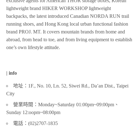
exclusive agents for American THOR storage boxes, Korean
lightweight brand HIKER WORKSHOP lightweight
backpacks, the latest introduced Canadian NORDA RUN trail
running shoes, and Hong Kong local urban functional fashion
brand PROJ. MT. It covers mountain brands from home and
abroad, from head to toe, and from living equipment to establish
one’s own lifestyle attitude.
| info
地址：1F., No. 10, Ln. 52, Siwei Rd., Da’an Dist., Taipei
City
營業時間：Monday~Saturday 01:00pm~09:00pm、
Sunday 12:oopm~08:00pm
電話：(02)2707-1835