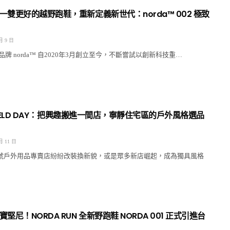
一雙更好的越野跑鞋，重新定義新世代：norda™ 002 極致
月 9 日
牌 norda™ 自2020年3月創立至今，不斷嘗試以創新科技重…
 FIELD DAY：把興趣搬進一間店，寧靜住宅區的戶外風格選品
月 11 日
字號戶外用品專賣店紛紛改裝換新貌，或是眾多新店崛起，成為獨具風格
堅尼！NORDA RUN 全新野跑鞋 NORDA 001 正式引進台