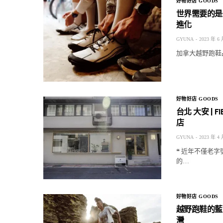
好物好店 GOODS
世界需要的是
進化
GYUNA
2023 年 6 
加拿大越野跑鞋品
好物好店 GOODS
台北 大安 |
店
GYUNA
2023 年 4 
❝ 近年不僅老
的…
好物好店 GOODS
越野跑鞋的藍寶
灣