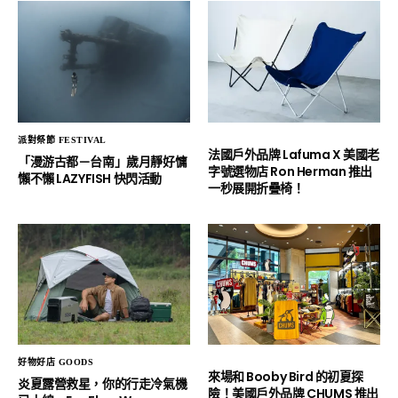
派對祭節 FESTIVAL
法國戶外品牌 Lafuma X 美國老
「漫游古都－台南」歲月靜好慵
字號選物店 Ron Herman 推出
懶不懶 LAZYFISH 快閃活動
一秒展開折疊椅！
好物好店 GOODS
來場和 Booby Bird 的初夏探
炎夏露營救星，你的行走冷氣機
險！美國戶外品牌 CHUMS 推出