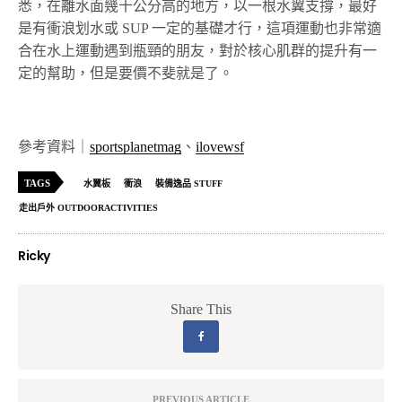
悉，在離水面幾十公分高的地方，以一根水翼支撐，最好
是有衝浪划水或 SUP 一定的基礎才行，這項運動也非常適
合在水上運動遇到瓶頸的朋友，對於核心肌群的提升有一
定的幫助，但是要價不斐就是了。
參考資料｜
sportsplanetmag
、
ilovewsf
TAGS
水翼板
衝浪
裝備逸品 STUFF
走出戶外 OUTDOORACTIVITIES
Ricky
Share This
PREVIOUS ARTICLE