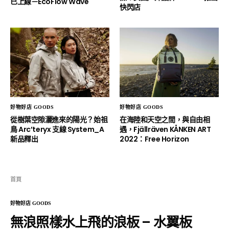
已上線－EcoFlow Wave
快閃店
好物好店 GOODS
好物好店 GOODS
從樹葉空隙灑進來的陽光？始祖
在海陸和天空之間，與自由相
鳥 Arc’teryx 支線 System_A
遇，Fjällräven KÅNKEN ART
新品釋出
2022：Free Horizon
首頁
好物好店 GOODS
無浪照樣水上飛的浪板 – 水翼板