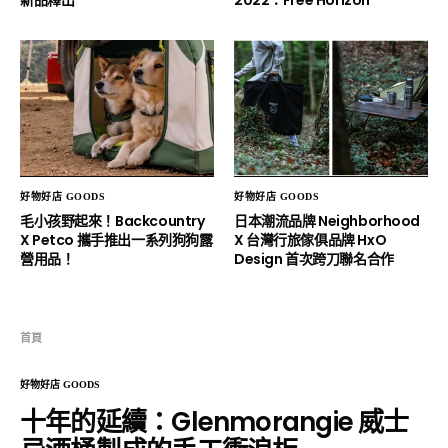
新品釋出
2022：Free Horizon
好物好店 GOODS
好物好店 GOODS
毛小孩野起來！Backcountry
日本潮流品牌 Neighborhood
X Petco 攜手推出一系列狗狗露
X 台灣行旅傢俱品牌 HxO
營用品！
Design 首次跨刀聯名合作
首頁
好物好店 GOODS
十年的延續：Glenmorangie 威士