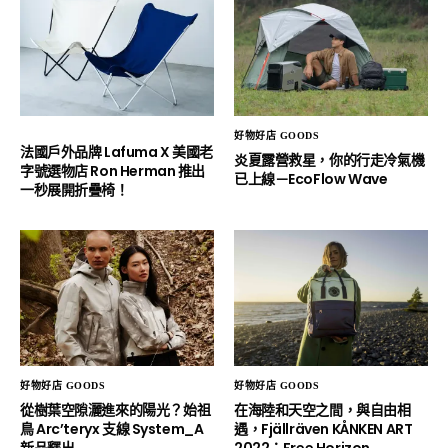
好物好店 GOODS
法國戶外品牌 Lafuma X 美國老
炎夏露營救星，你的行走冷氣機
字號選物店 Ron Herman 推出
已上線－EcoFlow Wave
一秒展開折疊椅！
好物好店 GOODS
好物好店 GOODS
從樹葉空隙灑進來的陽光？始祖
在海陸和天空之間，與自由相
鳥 Arc’teryx 支線 System_A
遇，Fjällräven KÅNKEN ART