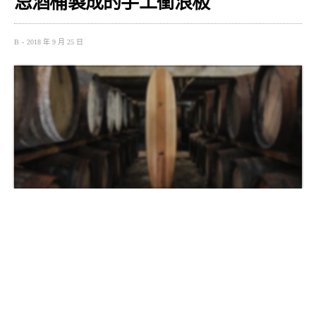
忌酒桶製成的手工衝浪板
B
2018 年 9 月 25 日
蘇格蘭威士忌酒廠 Glenmorangie 花十年來豐富每一滴威士
忌，堅持每個釀酒的白橡木桶運來酒廠後，最多只使用兩
次即汰換，只為追求頂級滑順的口感和金黃色調。
但他們知道應該還有其他方式可以延續這些珍貴橡木桶的