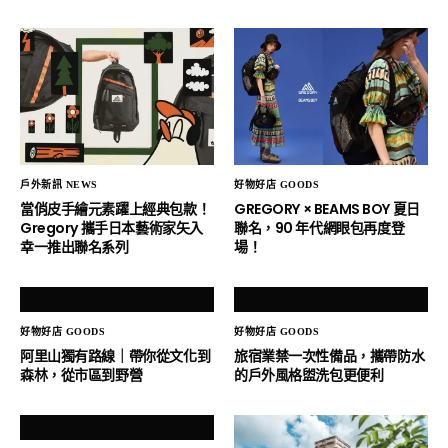
戶外新訊 NEWS
好物好店 GOODS
當俏皮手繪元素躍上經典包款！
GREGORY × BEAMS BOY 夏日
Gregory 攜手日本藝術家矢入
聯名，90 年代網眼包再度登
幸一推出聯名系列
場！
好物好店 GOODS
好物好店 GOODS
阿里山獨有路線｜帶你從文化到
旅宿業禁一次性備品，攜帶防水
森林，從市區到野營
的戶外風格盥洗包更便利