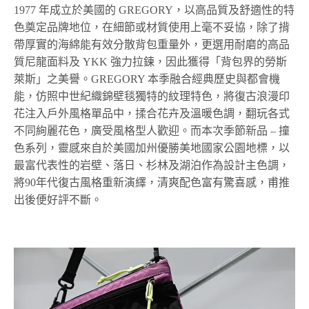
1977 年成立於美國的 GREGORY，以高品質及舒適性的特
色奠定品牌地位，在細節或材質使用上毫不妥協，除了揹
帶厚實的海綿能有效分散背包重量外，更選用耐磨的高品
質尼龍面料及 YKK 強力拉鍊，因此獲得「背包界的勞斯
萊斯」之美譽。GREGORY 本季融合經典歷史與都會機
能，仿照中世紀織錦壁毯獨特的紋理特色，將復古浪漫印
花注入戶外風格單品中，揉合花卉及溫暖色調，翻玩各式
不同絢麗花色，廣受風格型人歡迎。而本次季節新品 – 撞
色系列，靈感來自於美國加州優勝美地國家公園地標，以
最富代表性的岩壁、落日、杉林及湖泊作為設計主色調，
將90年代復古風格重新演繹，清爽配色富有驚喜感，甫推
出後便好評不斷。