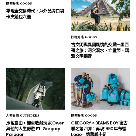
好物好店 GOODS
零現金交易時代，戶外品牌口袋
卡夾錢包六選
好物好店 GOODS
古文明與異國風情的交織—墨西
哥之旅：洞穴潛水、亡靈節、瑪
雅文明探索
人物專訪 OUTSIDERS
好物好店 GOODS
承載自由，機車收藏玩家 Owen
GREGORY × BEAMS BOY 復古
與他的人生野遊 FT. Gregory
聯名第四彈：再現1990年布標
Paragon
Logo，懷舊感十足