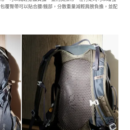
D包覆臀帶可以貼合腰/髖部，分散重量減輕肩膀負擔，並配