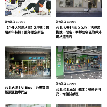
好物好店 GOODS
好物好店 GOODS
【戶外人的風格事】2月號：農
台北 大安 | FIELD DAY：把興趣
曆新年特輯！龍年限定新品
搬進一間店，寧靜住宅區的戶外
風格選品店
好物好店 GOODS
台北 內湖 | All Ride：台灣首間
台北 台北車站 | 墾趣：整修更明
板類運動專門店
亮，增設試躺區