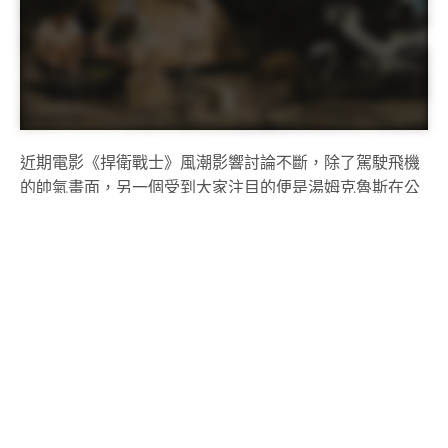
近期電影《捍衛戰士》風潮影響討論不斷，除了駕駛飛機
的帥氣畫面，另一個受到大家注目的便是湯姆克魯斯在公
路上騎乘重機的追風畫面，完美演繹兩輪與內燃機結合在
一起，那迷人又浪漫的獨具魅力。
在自然與兩輪的碰撞下，你會更專注於周遭環境，經過濱
海公路，感受到空氣中帶有海岸帶來的朝濕感、在蜿蜒的
山路中，挖掘一個只有機車才到的瞭的秘境紮營，這無可
救藥的浪漫，有一群人對此著迷不已。這回邀請到從高中
就接觸檔車的夫妻檔：娣娣與昌憲，近幾年也開啟機車露
營之路，我們也跟隨兩人一起到戶外，一同享受機車露營
的迷人之處，也將在本文分享 機車露營 的眉角，開啟另