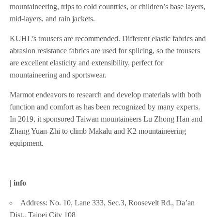
mountaineering, trips to cold countries, or children’s base layers,
mid-layers, and rain jackets.
KUHL’s trousers are recommended. Different elastic fabrics and
abrasion resistance fabrics are used for splicing, so the trousers
are excellent elasticity and extensibility, perfect for
mountaineering and sportswear.
Marmot endeavors to research and develop materials with both
function and comfort as has been recognized by many experts.
In 2019, it sponsored Taiwan mountaineers Lu Zhong Han and
Zhang Yuan-Zhi to climb Makalu and K2 mountaineering
equipment.
| info
Address: No. 10, Lane 333, Sec.3, Roosevelt Rd., Da’an
Dist., Taipei City 108