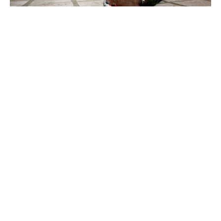
我們把時間拉回到 2021 年 9 月 14 日，地點換成紐約。過
了一個風雨交加的夜晚，世貿中心一號大樓周遭竟然出現
了將近 300 隻候鳥的屍體，一隻隻鳥兒倒在地上的畫面，
簡直怵目驚心。
這不是什麼外星人實驗事件，更不是神秘病毒大軍來襲，
也不是政府的秘密軍演行動。造成這些候鳥離奇死亡的原
因，是「玻璃窗」。
根據
Sibleyguides 調查
統計，「窗殺」(Glass collisions) 是
鳥類非自然死亡原因第一名。
在美國，估計每年有約 10 億隻、南韓約 800 萬隻野鳥因
窗殺而亡。台灣尚未有一套完善的監測系統，但若以 2019
年全台約 880 萬棟建物和南韓約 720 萬棟建物相比，推測
台灣的窗殺數量應該與南韓相近，甚至更多也說不定。