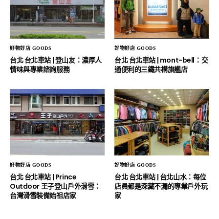
好物好店 GOODS
好物好店 GOODS
台北 台北車站 | 登山友：濃厚人
台北 台北車站 | mont-bell：交
情味與專業諮詢服務
通便利的三鐵共構旗艦店
好物好店 GOODS
好物好店 GOODS
台北 台北車站 | Prince
台北 台北車站 | 台北山水：每位
Outdoor 王子登山戶外滑雪：
店員都是深藏不漏的專業戶外玩
台灣滑雪裝備始祖店家
家