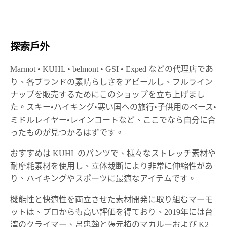
探索戶外
Marmot • KUHL • belmont • GSI • Exped などの代理店であ
り、各ブランドの素晴らしさをアピールし、フルライン
ナップを販売するためにこのショップを立ち上げまし
た。スキー•ハイキング•寒い国への旅行•子供用のベース•
ミドルレイヤー•レインコートなど、ここでなら自分に合
ったものが見つかるはずです。
おすすめは KUHL のパンツで、様々なストレッチ素材や
耐摩耗素材を使用し、立体裁断により非常に伸縮性があ
り、ハイキングやスポーツに最適なアイテムです。
機能性と快適性を両立させた素材開発に取り組むマーモ
ットは、プロからも高い評価を得ており、2019年には台
湾のクライマー、呂忠翰と張元植のマカルーおよび K2