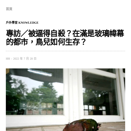
首頁
戶外學堂 KNOWLEDGE
專訪／被逼得自殺？在滿是玻璃幃幕
的都市，鳥兒如何生存？
HH
2022 年 7 月 28 日