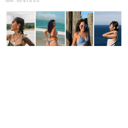
HANS
2022 年 6 月 16 日
「每到夏天，我要去海邊！」脱拉庫樂團這首歷久彌新的
歌曲，是不是每到夏天去海邊，腦海中總自動響起這段旋
律呢？但海系戶外女孩的穿搭，真的就標配比基尼這麼簡
單嗎？有哪些小細節是海系戶外女孩的穿搭重點呢！跟著
海編的腳步，來場海灘巡禮吧！