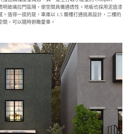
以透明玻璃拉門區隔，使空間具備通透性。地板也採用泥造漆
。值得一提的是，車庫以 1.5 層樓打通挑高設計，二樓的
空間，可以隨時俯瞰愛車。