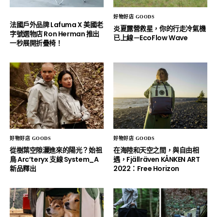
好物好店 GOODS
法國戶外品牌 Lafuma X 美國老
炎夏露營救星，你的行走冷氣機
字號選物店 Ron Herman 推出
已上線－EcoFlow Wave
一秒展開折疊椅！
好物好店 GOODS
好物好店 GOODS
從樹葉空隙灑進來的陽光？始祖
在海陸和天空之間，與自由相
鳥 Arc’teryx 支線 System_A
遇，Fjällräven KÅNKEN ART
新品釋出
2022：Free Horizon