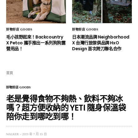
好物好店 GOODS
好物好店 GOODS
毛小孩野起來！Backcountry
日本潮流品牌 Neighborhood
X Petco 攜手推出一系列狗狗露
X 台灣行旅傢俱品牌 HxO
營用品！
Design 首次跨刀聯名合作
首頁
好物好店 GOODS
老是覺得食物不夠熱、飲料不夠冰
嗎？超方便收納的 YETI 隨身保溫袋
陪你走到哪吃到哪！
WALKER
2019 年 7 月 15 日