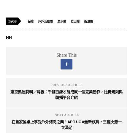
TAGS
保險
戶外活動險
潛水險
登山險
衝浪險
HH
Share This
PREVIOUS ARTICLE
東京奧運特輯／滑板：千錘百鍊才能成就一個完美動作，比賽規則與
轉播平台介紹
NEXT ARTICLE
在自家餐桌上享受戶外烤肉之樂！APELUCA最新炊具，三種火源一
次滿足