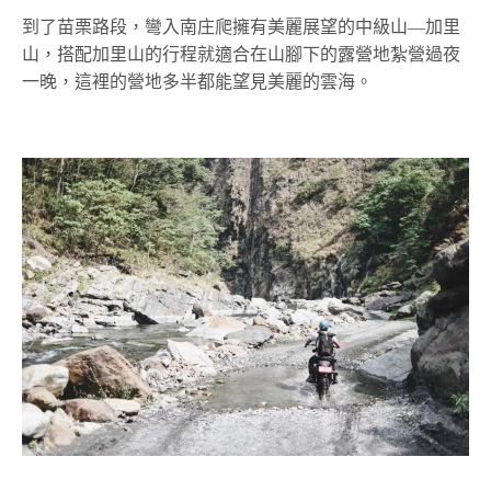
到了苗栗路段，彎入南庄爬擁有美麗展望的中級山—加里
山，搭配加里山的行程就適合在山腳下的露營地紮營過夜
一晚，這裡的營地多半都能望見美麗的雲海。