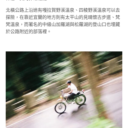
北橫公路上沿途有嘎拉賀野溪溫泉、四稜野溪溫泉可以去
探險，在靠近宜蘭的地方則有太平山的見晴懷古步道、梵
梵溫泉，而著名的中級山加羅湖與松蘿湖的登山口也埋藏
於公路附近的部落裡。