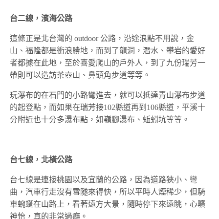
台二線，濱海公路
這條正是北台灣的 outdoor 公路，沿途浪點不用說，金
山、福隆都是衝浪勝地，而到了龍洞，潛水、攀岩的愛好
者都據在此地，至於喜愛爬山的戶外人，到了九份瑞芳一
帶則可以造訪茶壺山、鼻頭角步道等等。
玩瀑布的在石門的小路彎進去，就可以抵達青山瀑布步道
的起登點，而如果在瑞芳接102縣道再到106縣道，平溪十
分附近也十分多瀑布點，如嶺腳瀑布、蚯蚓坑等等。
台七線，北橫公路
台七線是連接桃園以及宜蘭的公路，因為道路狹小、彎
曲，汽車行走沒有雪隧來得快，所以平時人煙稀少，但騎
車蜿蜒在山路上，看著遠方大景，隨時停下來遠眺，心曠
神怡，真的非常過癮。