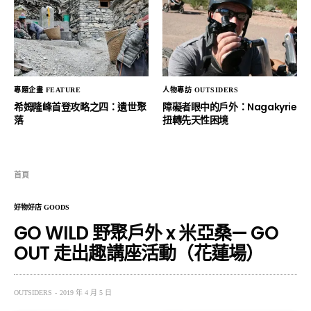
專題企畫 FEATURE
人物專訪 OUTSIDERS
希姆隆峰首登攻略之四：遺世聚
障礙者眼中的戶外：Nagakyrie
落
扭轉先天性困境
首頁
好物好店 GOODS
GO WILD 野聚戶外 x 米亞桑— GO
OUT 走出趣講座活動（花蓮場）
OUTSIDERS
2019 年 4 月 5 日