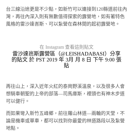
台三線沿途更是不少點，如新竹可以連接到120縣道前往內
灣，再往內深入則有無數值得探索的露營地，如有著特色
風格的雷沙達峇斯、可以紮營在森林間的起初露營地。
在 Instagram 查看這則貼文
雷沙達岜斯露營區（@LEISHADABASI）分享
的貼文 於
PST 2019 年 3月 月 8 日 下午 9:00
張
貼
再往山上，深入近年火紅的泰崗野溪溫泉，以及很多人會
想騎車朝聖的上帝的部落—司馬庫斯，裡頭也有神木步道
可以健行。
而如果彎入新竹五峰鄉，前往羅山林道—兩輪的天堂，不
論是機車或單車，都可以找到你最愛的林道路段以及紮營
地點。