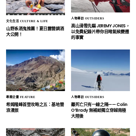
人物專訪 OUTSIDERS
文化生活 CULTURE & LIFE
高山滑雪先驅 JEREMY JONES，
山野系酒鬼推薦！夏日露營調酒
以免費紀錄片帶你目睹氣候變遷
大公開！
的事實
專題企畫 FEATURE
人物專訪 OUTSIDERS
希姆隆峰首登攻略之五：基地營
離死亡只有一線之隔—— Colin
浪漫旅
O’Brady 無補給獨立穿越南極
大陸後