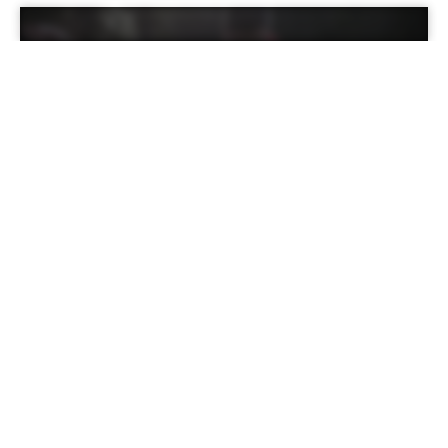
由 GO WILD 野聚戶外舉辦的 GO OUT 走出趣活動，今年
首次與戶外活動中心-米亞桑合作，展開全新的走出趣新風
貌。本次特別邀請專業嚮導分享登山迷途是怎麼發生的？
如果發生當下該怎麼辦？讓我們在戶外將風險降到最低。
4 月 19 日（五）晚間於 GO WILD 野聚戶外花蓮中正店，
將免費舉辦迷途講座，現場登山嚮導將免費分享經驗，讓
大家在爬山面對狀況時，能夠處變不驚。
花蓮的好山好水更不能錯過，4 月 20 日（六）早上 8 點
30 分至下午 1 點，更將從花蓮知名小百岳鯉魚潭展開 GO