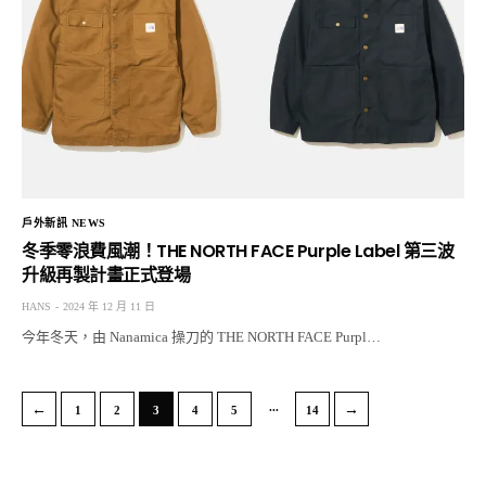
戶外新訊 NEWS
冬季零浪費風潮！THE NORTH FACE Purple Label 第三波
升級再製計畫正式登場
HANS
2024 年 12 月 11 日
今年冬天，由 Nanamica 操刀的 THE NORTH FACE Purpl…
...
←
→
1
2
3
4
5
14