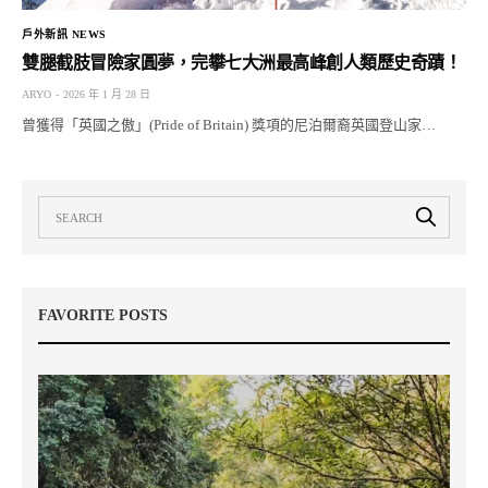
戶外新訊 NEWS
雙腿截肢冒險家圓夢，完攀七大洲最高峰創人類歷史奇蹟！
ARYO
2026 年 1 月 28 日
曾獲得「英國之傲」(Pride of Britain) 獎項的尼泊爾裔英國登山家…
FAVORITE POSTS