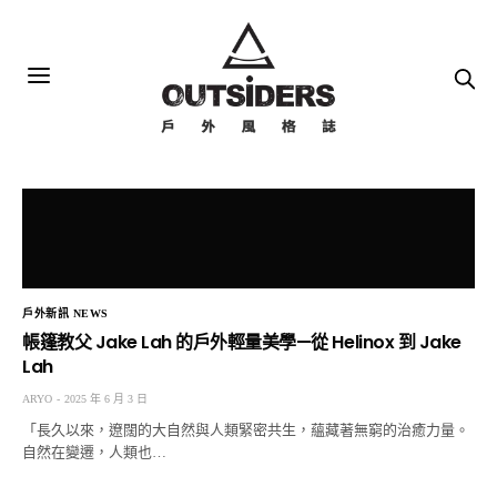
戶外新訊 NEWS
帳篷教父 Jake Lah 的戶外輕量美學—從 Helinox 到 Jake
Lah
ARYO
2025 年 6 月 3 日
「長久以來，遼闊的大自然與人類緊密共生，蘊藏著無窮的治癒力量。
自然在變遷，人類也…