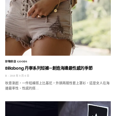
好物好店 GOODS
Billabong 丹寧系列短褲—創造海邊最性感的季節
B
2018 年 9 月 8 日
秋意漸起，一件短褲搭上比基尼，外頭再隨性套上罩衫，這是女人在海
邊最率性、性感的搭…