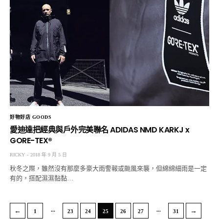
好物好店 GOODS
愛迪達把經典與戶外完美聯名 ADIDAS NMD KARKJ x
GORE-TEX®
RICKY
2018 年 9 月 5 日
秋冬之際，雖然沒有那麼多豪大雨警報或颱風來襲，但綿綿細雨是一定
有的，搭配濕濕黏黏…
...
...
←
→
1
23
24
25
26
27
31