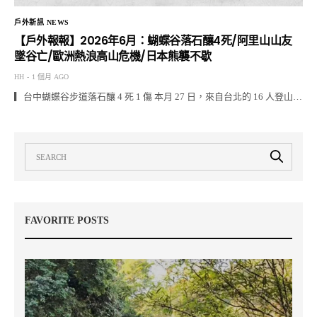
戶外新訊 NEWS
【戶外報報】2026年6月：蝴蝶谷落石釀4死/阿里山山友
墜谷亡/歐洲熱浪高山危機/日本熊襲不歇
HH
1 個月 AGO
▎台中蝴蝶谷步道落石釀 4 死 1 傷 本月 27 日，來自台北的 16 人登山…
FAVORITE POSTS