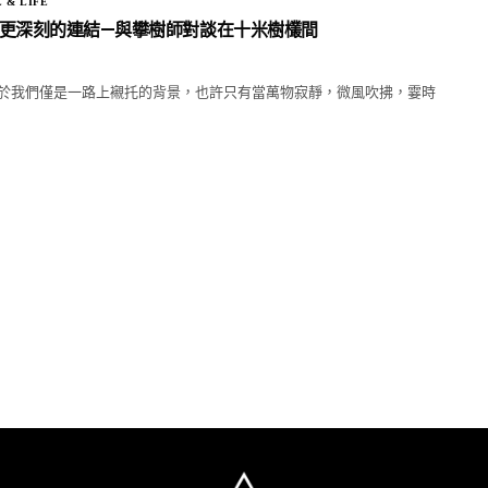
 & LIFE
更深刻的連結—與攀樹師對談在十米樹欉間
於我們僅是一路上襯托的背景，也許只有當萬物寂靜，微風吹拂，霎時