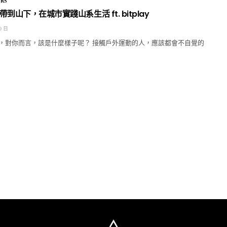
RS
到山下，在城市實踐山系生活 ft. bitplay
0 日
，對你而言，該是什麼樣子呢？ 接觸戶外運動的人，應該都會不自覺的