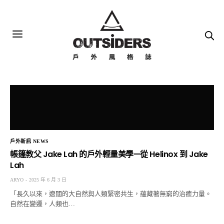
戶外新訊 NEWS
帳篷教父 Jake Lah 的戶外輕量美學—從 Helinox 到 Jake
Lah
ARYO
2025 年 6 月 3 日
「長久以來，遼闊的大自然與人類緊密共生，蘊藏著無窮的治癒力量。
自然在變遷，人類也…