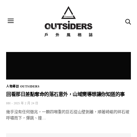
人物專訪 OUTSIDERS
回看那日差點奪命的落石意外，山域嚮導想讓你知道的事
HH
2025 年 2 月 24 日
幾乎沒有任何徵兆，一顆四噸重的巨石從山壁剝離，順著崎嶇的碎石坡
呼嘯而下，彈跳、撞…