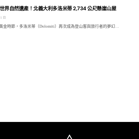
世界自然遺產！北義大利多洛米蒂 2,734 公尺懸崖山屋
 1 日
金時節，多洛米蒂（Dolomiti）再次成為登山客與旅行者的夢幻…