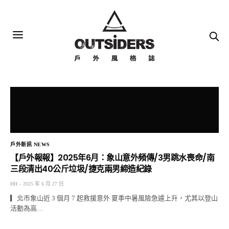
戶外新訊 NEWS
【戶外報報】2025年6月：象山意外頻傳/3男跳水喪命/南
三段清出40公斤垃圾/捷克兩男締造紀錄
HH
2025 年 6 月 27 日
▎北市象山近 3 個月 7 起救援意外 夏季中暑風險急遽上升，尤其以登山
活動為高…