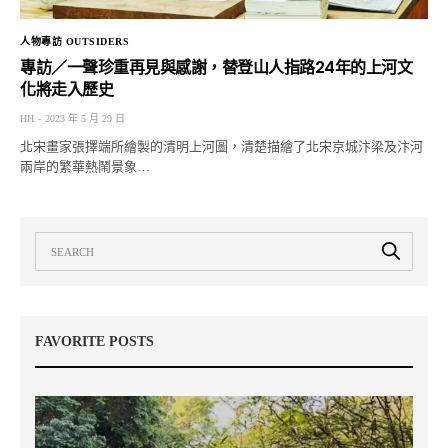
人物專訪 OUTSIDERS
專訪／一聲珍重再見與感謝，替登山人指路24年的上河文
化將走入歷史
HH
2023 年 5 月 29 日
北宋畫家張擇端所繪製的清明上河圖，清楚描繪了北宋京城汴梁及汴河
兩岸的繁華熱鬧景象…
FAVORITE POSTS