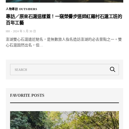
人物專訪 OUTSIDERS
專訪／原來石滬這樣蓋！一窺榮譽步道師紅羅村石滬工班的
百年工藝
HH
2024 年 5 月 30 日
澎湖雙心石滬遠近馳名，是無數旅人指名造訪澎湖的必去景點之一。雙
心石滬固然出名，但…
FAVORITE POSTS