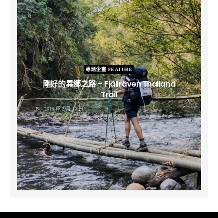
專題企畫 FEATURE
剛好的異鄉之路 – Fjällräven Thailand
Trail
B
2019 年 2 月 12 日