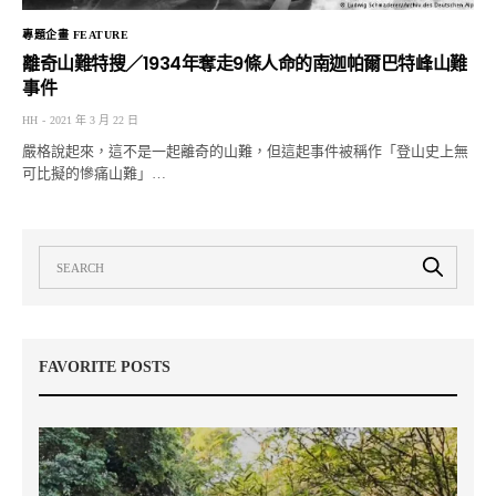
專題企畫 FEATURE
離奇山難特搜／1934年奪走9條人命的南迦帕爾巴特峰山難
事件
HH
2021 年 3 月 22 日
嚴格說起來，這不是一起離奇的山難，但這起事件被稱作「登山史上無
可比擬的慘痛山難」…
FAVORITE POSTS